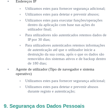
•
Endere
ços IP
◦
Utilizamos estes para fornecer segurança adicional;
◦
Utilizamos estes para detetar e prevenir abusos;
◦
Utilizamos estes para executar funçõ
es/opera
ções
dentro da aplicação com base nas ações do
utilizador final;
◦
Para utilizadores não autenticados retemos dados de
IP por 30 dias;
◦
Para utilizadores autenticados retemos informações
de autenticação at
é
que o utilizador inicie a
destruição da sua conta, ap
ó
s o que os dados são
removidos dos sistemas ativos e de backup dentro
de 180 dias;
•
Agente de utilizador (Tipo de navegador e sistema
operativo)
◦
Utilizamos estes para fornecer segurança adicional;
◦
Utilizamos estes para detetar e prevenir abusos
durante registo e autenticaçã
o;
9. Segurança dos Dados Pessoais