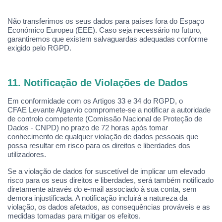
Não transferimos os seus dados para países fora do Espaço
Econ
ó
mico Europeu (EEE). Caso seja necessário no futuro,
garantiremos que existem salvaguardas adequadas conforme
exigido pelo RGPD.
11.
Notifica
ção de Violações de Dados
Em conformidade com os Artigos 33 e 34 do RGPD,
o
CFAE
Levante Algarvio compromete-se a notificar a autoridade
de controlo competente (Comissão Nacional de Proteção de
Dados - CNPD) no prazo de 72 horas ap
ó
s tomar
conhecimento de qualquer violação de dados pessoais que
possa resultar em risco para os direitos e liberdades dos
utilizadores.
Se a viola
ção de dados for suscetível de implicar um elevado
risco para os seus direitos e liberdades, será
tamb
é
m notificado
diretamente atrav
é
s do e-mail associado à sua conta, sem
demora injustificada. A notificação incluirá a natureza da
violação, os dados afetados, as consequências prováveis e as
medidas tomadas para mitigar os efeitos.