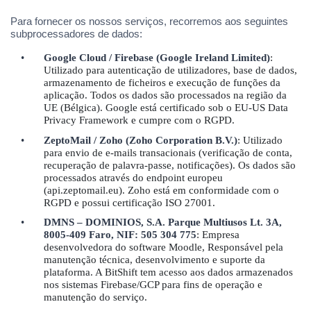
Para fornecer os nossos serviços, recorremos aos seguintes
subprocessadores de dados:
•
Google Cloud / Firebase (Google Ireland Limited)
:
Utilizado para autenticação de utilizadores, base de dados,
armazenamento de ficheiros e execução de funções da
aplicação. Todos os dados são processados na região da
UE (B
é
lgica). Google está certificado sob o EU-US Data
Privacy Framework e cumpre com o RGPD.
•
ZeptoMail / Zoho (Zoho Corporation B.V.)
: Utilizado
para envio de e-mails transacionais (verificação de conta,
recuperação de palavra-passe, notificações). Os dados são
processados atrav
é
s do endpoint europeu
(api.zeptomail.eu). Zoho está em conformidade com o
RGPD e possui certificação ISO 27001.
•
DMNS –
DOMINIOS, S.A.
Parque Multiusos Lt. 3A,
8005-409 Faro, NIF: 505 304 775
: Empresa
desenvolvedora do software Moodle
, Respons
ável pela
manutenção t
é
cnica, desenvolvimento e suporte da
plataforma. A BitShift tem acesso aos dados armazenados
nos sistemas Firebase/GCP para fins de operação e
manutenção do serviç
o.