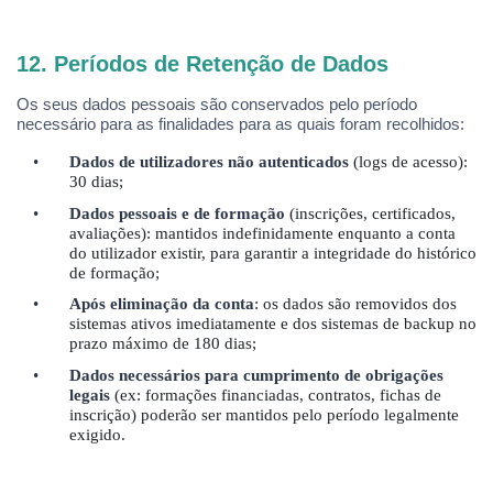
12.
Per
íodos de Retenção de Dados
Os seus dados pessoais são conservados pelo período
necessário para as finalidades para as quais foram recolhidos:
•
Dados de utilizadores não autenticados
(logs de acesso):
30 dias;
•
Dados pessoais e de formação
(inscrições, certificados,
avaliações): mantidos indefinidamente enquanto a conta
do utilizador existir, para garantir a integridade do hist
ó
rico
de formaçã
o;
•
Ap
ós elimina
ção da conta
: os dados são removidos dos
sistemas ativos imediatamente e dos sistemas de backup no
prazo máximo de 180 dias;
•
Dados necessários para cumprimento de obrigações
legais
(ex: forma
ções financiadas, contratos, fichas de
inscrição) poderão ser mantidos pelo período legalmente
exigido.