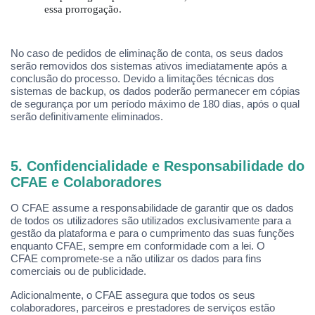
essa prorrogaçã
o.
No caso de pedidos de eliminação de conta, os seus dados
serão removidos dos sistemas ativos imediatamente ap
ó
s a
conclusão do processo. Devido a limitaçõ
es t
é
cnicas dos
sistemas de backup, os dados poderão permanecer em c
ó
pias
de segurança por um perí
odo m
áximo de 180 dias, ap
ó
s o qual
serão definitivamente eliminados.
5. Confidencialidade e Responsabilidade do
CFAE e Colaboradores
O CFAE assume a responsabilidade de garantir que os dados
de todos os utilizadores são utilizados exclusivamente para a
gestão da plataforma e para o cumprimento das suas funções
enquanto CFAE, sempre em conformidade com a lei. O
CFAE compromete-se a não utilizar os dados para fins
comerciais ou de publicidade.
Adicionalmente,
o CFAE
assegura que todos os seus
colaboradores, parceiros e prestadores de serviç
os est
ão