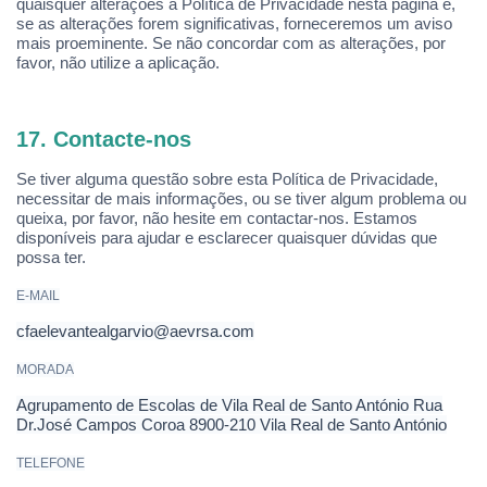
quaisquer alteraçõ
es
à Política de Privacidade nesta página e,
se as alterações forem significativas, forneceremos um aviso
mais proeminente. Se não concordar com as alteraçõ
es, por
favor, n
ão utilize a aplicaçã
o.
17. Contacte-nos
Se tiver alguma questã
o sobre esta Pol
ítica de Privacidade,
necessitar de mais informações, ou se tiver algum problema ou
queixa, por favor, não hesite em contactar-nos. Estamos
disponíveis para ajudar e esclarecer quaisquer dúvidas que
possa ter.
E-MAIL
cfaelevantealgarvio@aevrsa.com
MORADA
Agrupamento de Escolas de Vila Real de Santo Ant
ó
nio Rua
Dr.Jos
é
Campos Coroa 8900-210 Vila Real de Santo Ant
ó
nio
TELEFONE