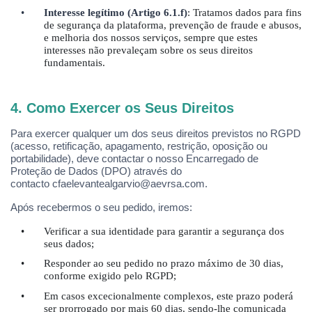
•
Interesse leg
ítimo (Artigo 6.1.f)
: Tratamos dados para fins
de segurança da plataforma, prevenção de fraude e abusos,
e melhoria dos nossos serviços, sempre que estes
interesses nã
o prevale
çam sobre os seus direitos
fundamentais.
4. Como Exercer os Seus Direitos
Para exercer qualquer um dos seus direitos previstos no RGPD
(acesso, retificação, apagamento, restrição, oposição ou
portabilidade), deve contactar o nosso Encarregado de
Proteção de Dados (DPO) atrav
é
s do
contacto cfaelevantealgarvio@aevrsa.com.
Ap
ó
s recebermos o seu pedido, iremos:
•
Verificar a sua identidade para garantir a segurança dos
seus dados;
•
Responder ao seu pedido no prazo máximo de 30 dias,
conforme exigido pelo RGPD;
•
Em casos excecionalmente complexos, este prazo poderá
ser prorrogado por mais 60 dias, sendo-lhe comunicada