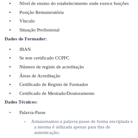
•
Nível de ensino do estabelecimento onde exerce funções
•
Posi
ção Remunerat
ó
ria
•
Ví
nculo
•
Situa
ção Profissional
Dados do Formador:
•
IBAN
•
Se tem certificado CCPFC
•
Número de registo de acreditação
•
Áreas de Acreditação
•
Certificado de Registo de Formador
•
Certificado de Mestrado/Doutoramento
Dados T
é
cnicos:
•
Palavra-Passe
◦
Armazenamos a palavra-passe de forma encriptada e
a mesma
é
utilizada apenas para fins de
autenticaçã
o;