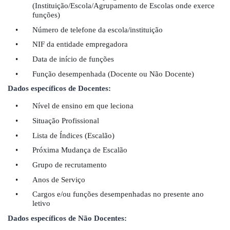
(Instituição/Escola/Agrupamento de Escolas onde exerce
funções)
•
Número de telefone da escola/instituição
•
NIF da entidade empregadora
•
Data de início de funções
•
Função desempenhada (Docente ou Nã
o Docente)
Dados específicos de Docentes:
•
Nível de ensino em que leciona
•
Situa
ção Profissional
•
Lista de Í
ndices (Escal
ã
o)
•
Pr
ó
xima Mudança de Escalão
•
Grupo de recrutamento
•
Anos de Serviço
•
Cargos e/ou funções desempenhadas no presente ano
letivo
Dados específicos de Não Docentes: