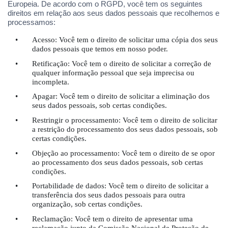
Europeia. De acordo com o RGPD, você tem os seguintes
direitos em relação aos seus dados pessoais que recolhemos e
processamos:
•
Acesso: Você tem o direito de solicitar uma c
ó
pia dos seus
dados pessoais que temos em nosso poder.
•
Retifica
çã
o: Voc
ê tem o direito de solicitar a correção de
qualquer informação pessoal que seja imprecisa ou
incompleta.
•
Apagar: Voc
ê tem o direito de solicitar a eliminação dos
seus dados pessoais, sob certas condições.
•
Restringir o processamento: Você tem o direito de solicitar
a restrição do processamento dos seus dados pessoais, sob
certas condições.
•
Objeção ao processamento: Você tem o direito de se opor
ao processamento dos seus dados pessoais, sob certas
condições.
•
Portabilidade de dados: Você tem o direito de solicitar a
transferência dos seus dados pessoais para outra
organização, sob certas condições.
•
Reclama
çã
o: Voc
ê tem o direito de apresentar uma
reclamação junto da Comissão Nacional de Proteção de